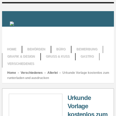
HOME
BEHÖRDEN
BÜRO
BEWERBUNG
GRAFIK & DESIGN
GRUSS & KUSS
GASTRO
VERSCHIEDENES
Home
»
Verschiedenes
»
Allerlei
»
Urkunde Vorlage kostenlos zum
runterladen und ausdrucken
Urkunde
Vorlage
kostenlos zum