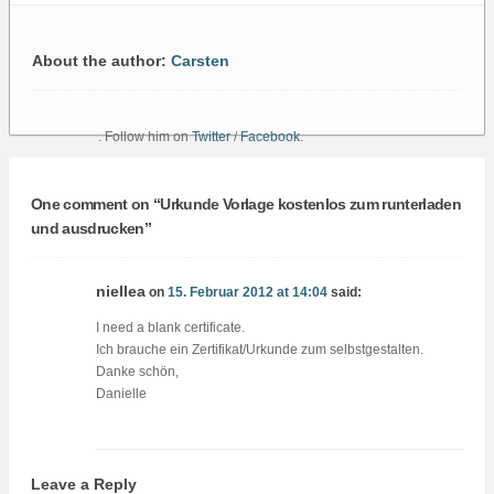
About the author:
Carsten
. Follow him on
Twitter
/
Facebook
.
One comment on “
Urkunde Vorlage kostenlos zum runterladen
und ausdrucken
”
niellea
on
15. Februar 2012 at 14:04
said:
I need a blank certificate.
Ich brauche ein Zertifikat/Urkunde zum selbstgestalten.
Danke schön,
Danielle
Leave a Reply