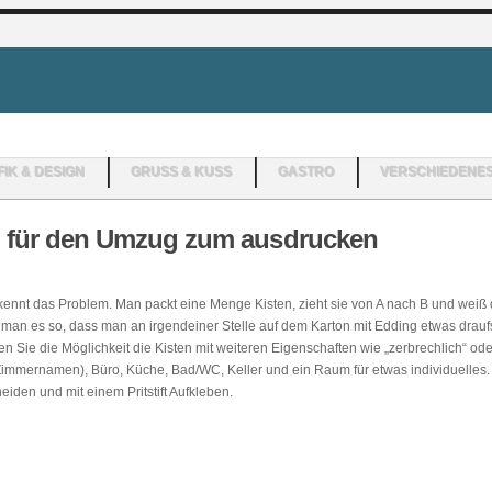
IK & DESIGN
GRUSS & KUSS
GASTRO
VERSCHIEDENE
n für den Umzug zum ausdrucken
nnt das Problem. Man packt eine Menge Kisten, zieht sie von A nach B und weiß dan
 man es so, dass man an irgendeiner Stelle auf dem Karton mit Edding etwas draufs
n Sie die Möglichkeit die Kisten mit weiteren Eigenschaften wie „zerbrechlich“ o
n Zimmernamen), Büro, Küche, Bad/WC, Keller und ein Raum für etwas individuelles.
iden und mit einem Pritstift Aufkleben.