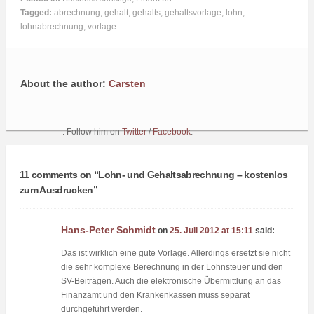
Tagged:
abrechnung
,
gehalt
,
gehalts
,
gehaltsvorlage
,
lohn
,
lohnabrechnung
,
vorlage
About the author:
Carsten
. Follow him on
Twitter
/
Facebook
.
11 comments on “
Lohn- und Gehaltsabrechnung – kostenlos
zum Ausdrucken
”
Hans-Peter Schmidt
on
25. Juli 2012 at 15:11
said:
Das ist wirklich eine gute Vorlage. Allerdings ersetzt sie nicht
die sehr komplexe Berechnung in der Lohnsteuer und den
SV-Beiträgen. Auch die elektronische Übermittlung an das
Finanzamt und den Krankenkassen muss separat
durchgeführt werden.