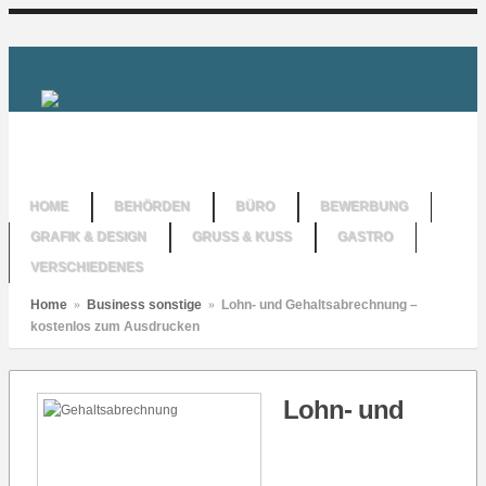
HOME
BEHÖRDEN
BÜRO
BEWERBUNG
GRAFIK & DESIGN
GRUSS & KUSS
GASTRO
VERSCHIEDENES
Home
»
Business sonstige
»
Lohn- und Gehaltsabrechnung –
kostenlos zum Ausdrucken
Lohn- und