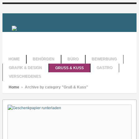
HOME
BEHÖRDEN
BÜRO
BEWERBUNG
GRAFIK & DESIGN
GRUSS & KUSS
GASTRO
VERSCHIEDENES
Home
»
Archive by category "Gruß & Kuss"