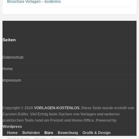
Broschüre Vorlagen – kostenlos
Seiten
Datenschutz
Home
Impressum
Copyright © 2026
VORLAGEN-KOSTENLOS
. Diese Seite wurde erstellt von
Carsten Dülfer. Viel Erfolg beim Suchen von Vorlagen und weiteren
praktischen Tools rund um Freizeit und Home-Office. Powered by
Wordpress
Home
Behörden
Büro
Bewerbung
Grafik & Design