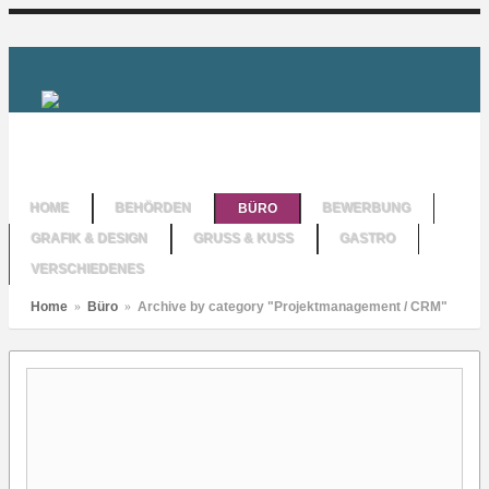
HOME
BEHÖRDEN
BÜRO
BEWERBUNG
GRAFIK & DESIGN
GRUSS & KUSS
GASTRO
VERSCHIEDENES
Home
»
Büro
»
Archive by category "Projektmanagement / CRM"