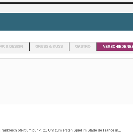
IK & DESIGN
GRUSS & KUSS
GASTRO
VERSCHIEDENE
rankreich pfeift um punkt 21 Uhr zum ersten Spiel im Stade de France in...