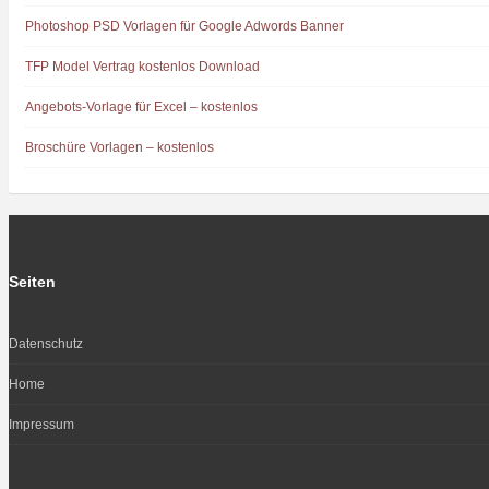
Photoshop PSD Vorlagen für Google Adwords Banner
TFP Model Vertrag kostenlos Download
Angebots-Vorlage für Excel – kostenlos
Broschüre Vorlagen – kostenlos
Seiten
Datenschutz
Home
Impressum