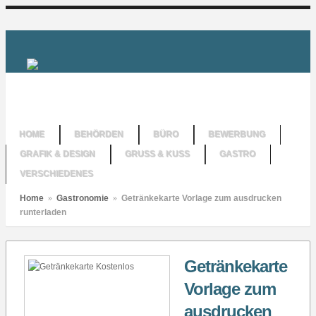
HOME
BEHÖRDEN
BÜRO
BEWERBUNG
GRAFIK & DESIGN
GRUSS & KUSS
GASTRO
VERSCHIEDENES
Home
»
Gastronomie
»
Getränkekarte Vorlage zum ausdrucken
runterladen
Getränkekarte
Vorlage zum
ausdrucken