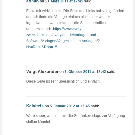
admin
on
13. März 2011 at 17:41
said:
Es tut mir wirklich leid. Die Seite des Links hat sich geändert
und ich finde die Vorlage einfach nicht mehr wieder.
Irgendwo hier wars, leider ist die Seite unendlich
unübersichtlich:
https://www.avery-
zweckform.com/avery/de_de/Vorlagen-und-
Software/Vorlagen/Vorgestalteten-Vorlagen/?
Ns=Rank&Rpp=15
Voigt Alexander
on
7. Oktober 2011 at 18:42
said:
Diese Seite ist sehr übersichtlich und einfach.
Kalaitzis
on
5. Januar 2012 at 13:45
said:
Wäre super, wenn ihr mir die Getränkevorlage zur Verfügung
stellen könntet.