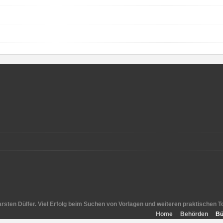
Carsten Dülfer. Viel Erfolg beim Suchen von Vorlagen und weiteren praktischen
Home
Behörden
Bü