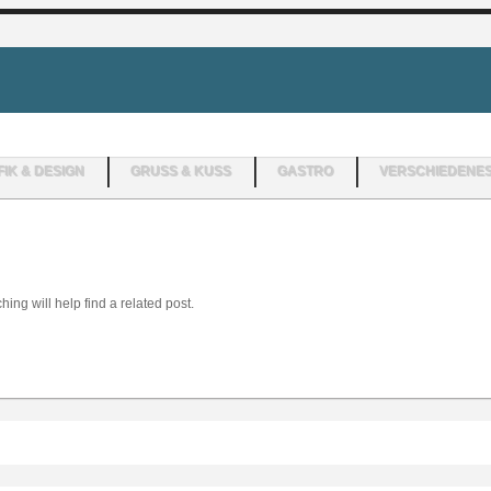
IK & DESIGN
GRUSS & KUSS
GASTRO
VERSCHIEDENE
ing will help find a related post.