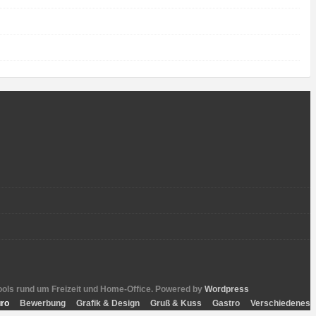
 Tools rund um Freizeit und Home-Office. Powered by
Wordpress
ro
Bewerbung
Grafik & Design
Gruß & Kuss
Gastro
Verschiedenes