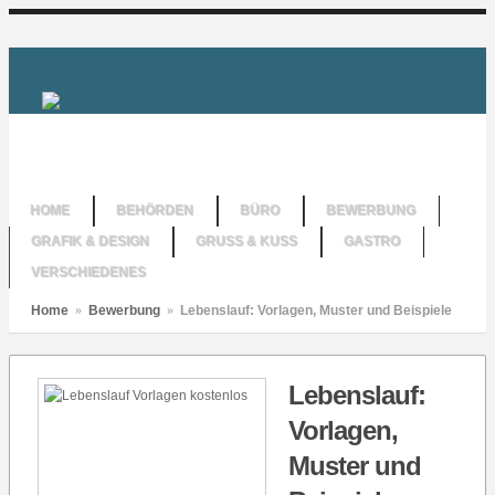
HOME
BEHÖRDEN
BÜRO
BEWERBUNG
GRAFIK & DESIGN
GRUSS & KUSS
GASTRO
VERSCHIEDENES
Home
»
Bewerbung
»
Lebenslauf: Vorlagen, Muster und Beispiele
Lebenslauf:
Vorlagen,
Muster und