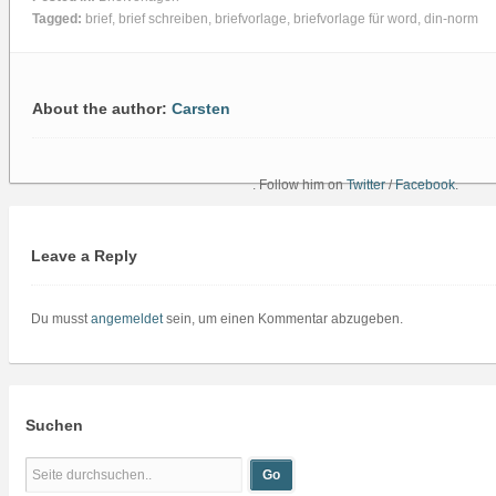
Tagged:
brief
,
brief schreiben
,
briefvorlage
,
briefvorlage für word
,
din-norm
About the author:
Carsten
. Follow him on
Twitter
/
Facebook
.
Leave a Reply
Du musst
angemeldet
sein, um einen Kommentar abzugeben.
Suchen