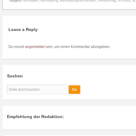
Tagged:
kündigen
,
kündigung
,
kündigungsschreiben
,
mietvertrag
,
schluss
,
sc
Leave a Reply
Du musst
angemeldet
sein, um einen Kommentar abzugeben.
Suchen
Empfehlung der Redaktion: