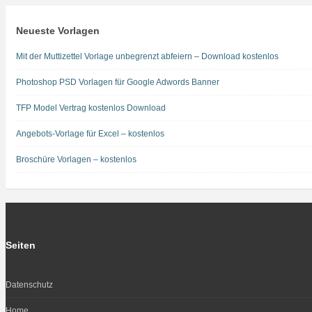
Neueste Vorlagen
Mit der Muttizettel Vorlage unbegrenzt abfeiern – Download kostenlos
Photoshop PSD Vorlagen für Google Adwords Banner
TFP Model Vertrag kostenlos Download
Angebots-Vorlage für Excel – kostenlos
Broschüre Vorlagen – kostenlos
Seiten
Datenschutz
Home