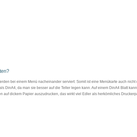
hten?
rden bei einem Menü nacheinander serviert. Somit ist eine Menükarte auch nicht mi
r als DinA4, da man sie besser auf die Teller legen kann. Auf einem DinA4 Blatt 
 auf dickem Papier auszudrucken, das wirkt viel Edler als herkömliches Druckerpa