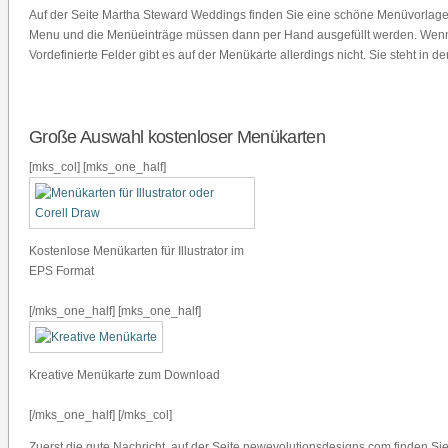
Auf der Seite Martha Steward Weddings finden Sie eine schöne Menüvorlage 
Menu und die Menüeinträge müssen dann per Hand ausgefüllt werden. Wenn S
Vordefinierte Felder gibt es auf der Menükarte allerdings nicht. Sie steht i
Große Auswahl kostenloser Menükarten
[mks_col] [mks_one_half]
Kostenlose Menükarten für Illustrator im
EPS Format
[/mks_one_half] [mks_one_half]
Kreative Menükarte zum Download
[/mks_one_half] [/mks_col]
Zuerst die gute Nachricht, auf der Seite newevolutionsdesigns.com finden Sie