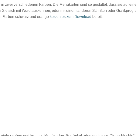
in zwei verschiedenen Farben. Die Menükarten sind so gestaltet, dass sie auf ei
ie sich mit Word auskennen, oder mit einem anderen Schriften oder Grafikprogra
n den Farben schwarz und orange
kostenlos zum Download
bereit.
 viele schöne und kreative Menükarten, Getränkekarten und mehr. Die „schlechte“ N