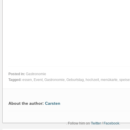
Posted in:
Gastronomie
Tagged:
essen
,
Event
,
Gastronomie
,
Geburtstag
,
hochzeit
,
menükarte
,
speise
About the author:
Carsten
. Follow him on
Twitter
/
Facebook
.