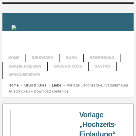
HOME
BEHÖRDEN
BÜRO
BEWERBUNG
GRAFIK & DESIGN
GRUSS & KUSS
GASTRO
VERSCHIEDENES
Home
»
Gruß & Kuss
»
Liebe
»
Vorlage „Hochzeits-Einladung“ zum
Ausdrucken – Download kostenlos
Vorlage
„Hochzeits-
Einladung“