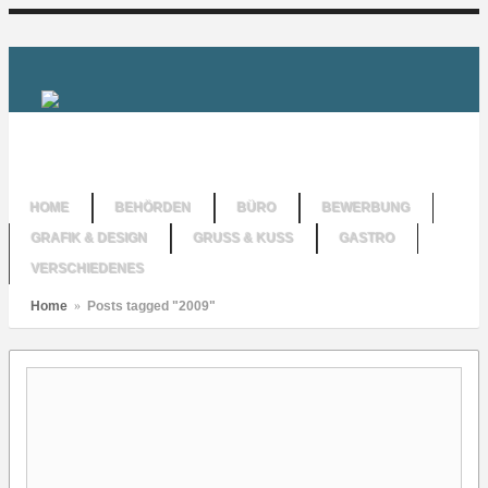
HOME
BEHÖRDEN
BÜRO
BEWERBUNG
GRAFIK & DESIGN
GRUSS & KUSS
GASTRO
VERSCHIEDENES
Home
»
Posts tagged "2009"