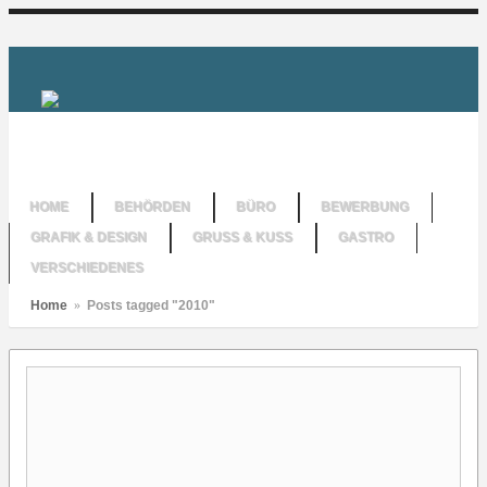
HOME
BEHÖRDEN
BÜRO
BEWERBUNG
GRAFIK & DESIGN
GRUSS & KUSS
GASTRO
VERSCHIEDENES
Home
»
Posts tagged "2010"