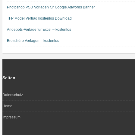
Photoshop PSD Vorlagen für Google Adwords Banner
TFP Model Vertrag kostenlos Download
Angebots-Vorlage für Excel – kostenlos
Broschüre Vorlagen – kostenlos
Seiten
Datenschutz
Home
Impressum