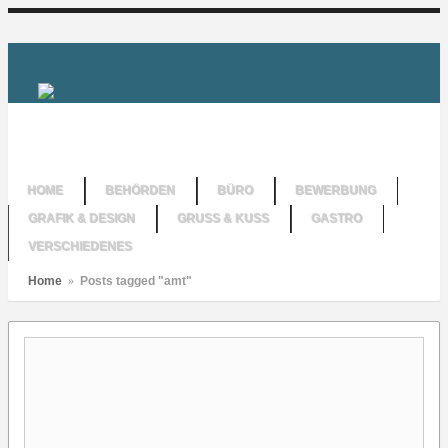
HOME
BEHÖRDEN
BÜRO
BEWERBUNG
GRAFIK & DESIGN
GRUSS & KUSS
GASTRO
VERSCHIEDENES
Home
»
Posts tagged "amt"