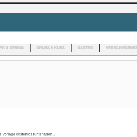
IK & DESIGN
GRUSS & KUSS
GASTRO
VERSCHIEDENE
Vorlage kostenlos runterladen...