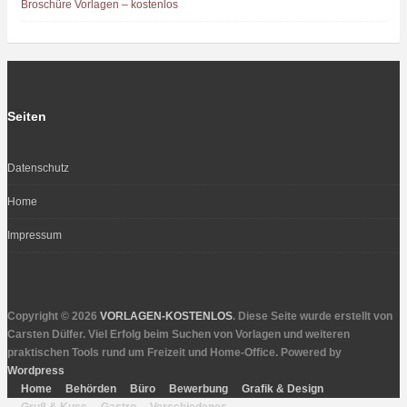
Broschüre Vorlagen – kostenlos
Seiten
Datenschutz
Home
Impressum
Copyright © 2026
VORLAGEN-KOSTENLOS
. Diese Seite wurde erstellt von
Carsten Dülfer. Viel Erfolg beim Suchen von Vorlagen und weiteren
praktischen Tools rund um Freizeit und Home-Office. Powered by
Wordpress
Home
Behörden
Büro
Bewerbung
Grafik & Design