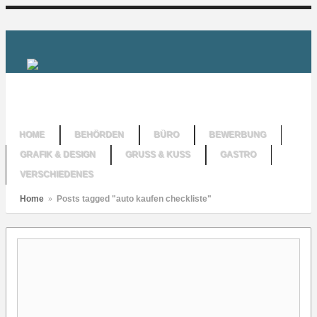
HOME
BEHÖRDEN
BÜRO
BEWERBUNG
GRAFIK & DESIGN
GRUSS & KUSS
GASTRO
VERSCHIEDENES
Home
»
Posts tagged "auto kaufen checkliste"