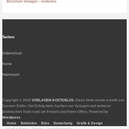
Broschüre Vorlagen – kostenlos
Seiten
Datenschutz
Home
Impressum
Copyright © 2026
VORLAGEN-KOSTENLOS
. Diese Seite wurde erstellt von
Carsten Dülfer. Viel Erfolg beim Suchen von Vorlagen und weiteren
praktischen Tools rund um Freizeit und Home-Office. Powered by
Wordpress
Home
Behörden
Büro
Bewerbung
Grafik & Design