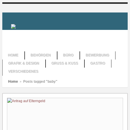
HOME
BEHÖRDEN
BÜRO
BEWERBUNG
GRAFIK & DESIGN
GRUSS & KUSS
GASTRO
VERSCHIEDENES
Home
»
Posts tagged "baby"