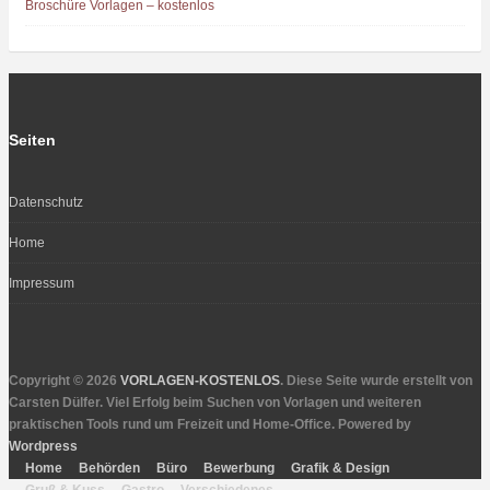
Broschüre Vorlagen – kostenlos
Seiten
Datenschutz
Home
Impressum
Copyright © 2026
VORLAGEN-KOSTENLOS
. Diese Seite wurde erstellt von
Carsten Dülfer. Viel Erfolg beim Suchen von Vorlagen und weiteren
praktischen Tools rund um Freizeit und Home-Office. Powered by
Wordpress
Home
Behörden
Büro
Bewerbung
Grafik & Design