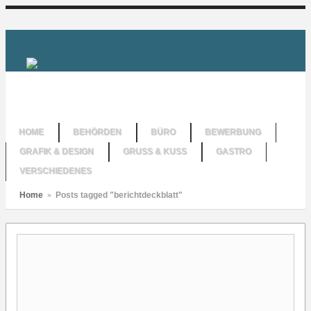
HOME
BEHÖRDEN
BÜRO
BEWERBUNG
GRAFIK & DESIGN
GRUSS & KUSS
GASTRO
VERSCHIEDENES
Home
»
Posts tagged "berichtdeckblatt"