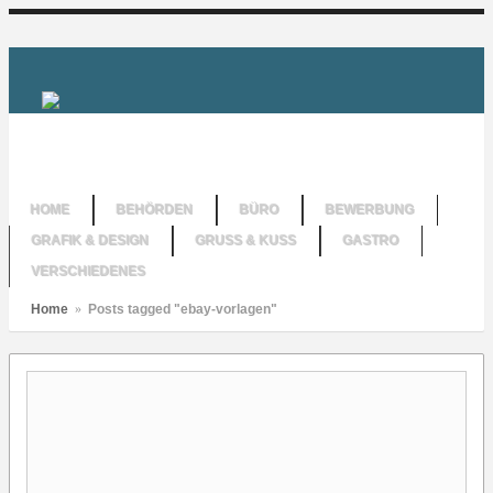
HOME
BEHÖRDEN
BÜRO
BEWERBUNG
GRAFIK & DESIGN
GRUSS & KUSS
GASTRO
VERSCHIEDENES
Home
»
Posts tagged "ebay-vorlagen"