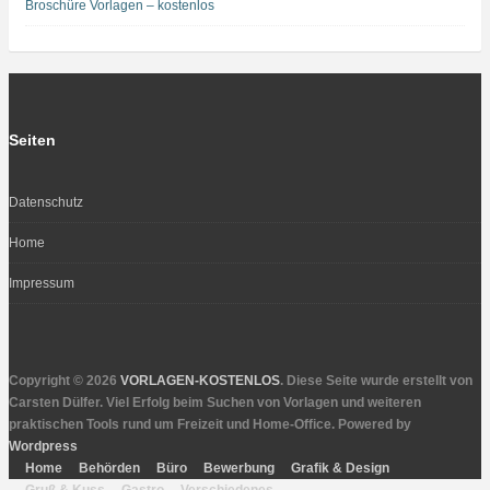
Broschüre Vorlagen – kostenlos
Seiten
Datenschutz
Home
Impressum
Copyright © 2026
VORLAGEN-KOSTENLOS
. Diese Seite wurde erstellt von
Carsten Dülfer. Viel Erfolg beim Suchen von Vorlagen und weiteren
praktischen Tools rund um Freizeit und Home-Office. Powered by
Wordpress
Home
Behörden
Büro
Bewerbung
Grafik & Design