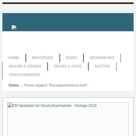
HOME
BEHÖRDEN
BÜRO
BEWERBUNG
GRAFIK & DESIGN
GRUSS & KUSS
GASTRO
VERSCHIEDENES
Home
»
Posts tagged "Europameisterschaft"