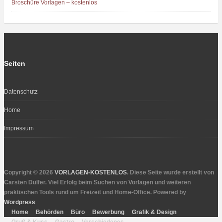
Broschüre Vorlagen – kostenlos
Seiten
Datenschutz
Home
Impressum
Copyright © 2026
VORLAGEN-KOSTENLOS
. Diese Seite wurde erstellt von
Carsten Dülfer. Viel Erfolg beim Suchen von Vorlagen und weiteren
praktischen Tools rund um Freizeit und Home-Office. Powered by
Wordpress
Home
Behörden
Büro
Bewerbung
Grafik & Design