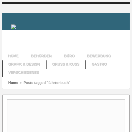
HOME
BEHÖRDEN
BÜRO
BEWERBUNG
GRAFIK & DESIGN
GRUSS & KUSS
GASTRO
VERSCHIEDENES
Home
»
Posts tagged "fahrtenbuch"