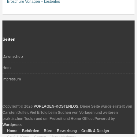
Broschüre Vorlagen – kostenlos
Seiten
Datenschutz
Home
Impressum
Copyright © 2026
VORLAGEN-KOSTENLOS
. Diese Seite wurde erstellt von
Carsten Dülfer. Viel Erfolg beim Suchen von Vorlagen und weiteren
praktischen Tools rund um Freizeit und Home-Office. Powered by
Wordpress
Home
Behörden
Büro
Bewerbung
Grafik & Design