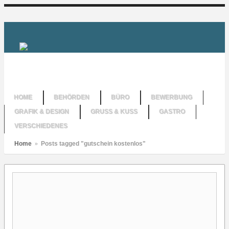
HOME
BEHÖRDEN
BÜRO
BEWERBUNG
GRAFIK & DESIGN
GRUSS & KUSS
GASTRO
VERSCHIEDENES
Home
»
Posts tagged "gutschein kostenlos"