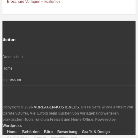
Broschüre Vorlagen – kostenlos
Seiten
Datenschutz
Home
Impressum
Copyright © 2026
VORLAGEN-KOSTENLOS
. Diese Seite wurde erstellt von
Carsten Dülfer. Viel Erfolg beim Suchen von Vorlagen und weiteren
praktischen Tools rund um Freizeit und Home-Office. Powered by
Wordpress
Home
Behörden
Büro
Bewerbung
Grafik & Design