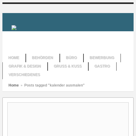
HOME
BEHÖRDEN
BÜRO
BEWERBUNG
GRAFIK & DESIGN
GRUSS & KUSS
GASTRO
VERSCHIEDENES
Home
»
Posts tagged "kalender ausmalen"