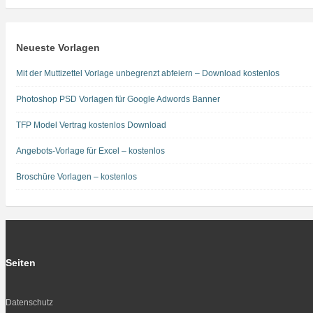
Neueste Vorlagen
Mit der Muttizettel Vorlage unbegrenzt abfeiern – Download kostenlos
Photoshop PSD Vorlagen für Google Adwords Banner
TFP Model Vertrag kostenlos Download
Angebots-Vorlage für Excel – kostenlos
Broschüre Vorlagen – kostenlos
Seiten
Datenschutz