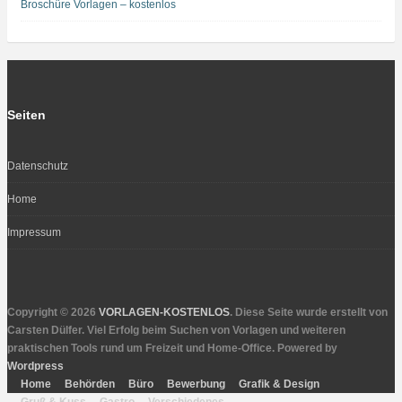
Broschüre Vorlagen – kostenlos
Seiten
Datenschutz
Home
Impressum
Copyright © 2026
VORLAGEN-KOSTENLOS
. Diese Seite wurde erstellt von
Carsten Dülfer. Viel Erfolg beim Suchen von Vorlagen und weiteren
praktischen Tools rund um Freizeit und Home-Office. Powered by
Wordpress
Home
Behörden
Büro
Bewerbung
Grafik & Design