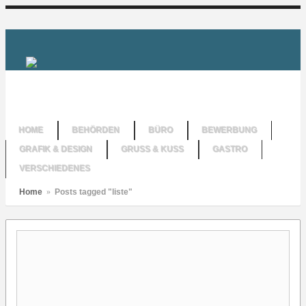
HOME
BEHÖRDEN
BÜRO
BEWERBUNG
GRAFIK & DESIGN
GRUSS & KUSS
GASTRO
VERSCHIEDENES
Home
»
Posts tagged "liste"