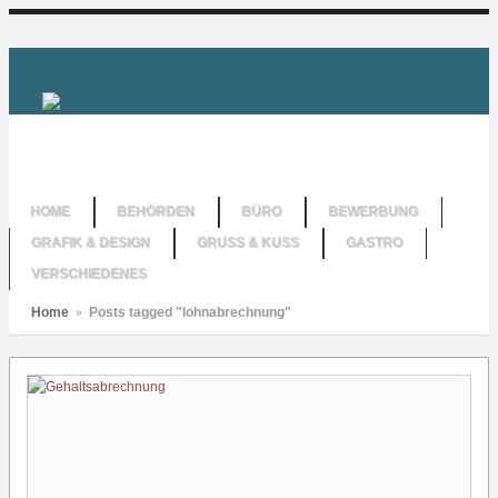
HOME
BEHÖRDEN
BÜRO
BEWERBUNG
GRAFIK & DESIGN
GRUSS & KUSS
GASTRO
VERSCHIEDENES
Home
»
Posts tagged "lohnabrechnung"