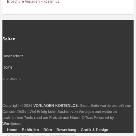
Broschüre Vorlagen – kostenlos
Seiten
Datenschutz
Home
Impressum
Copyright © 2026
VORLAGEN-KOSTENLOS
. Diese Seite wurde erstellt von
Carsten Dülfer. Viel Erfolg beim Suchen von Vorlagen und weiteren
praktischen Tools rund um Freizeit und Home-Office. Powered by
Wordpress
Home
Behörden
Büro
Bewerbung
Grafik & Design