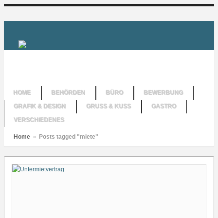
HOME
BEHÖRDEN
BÜRO
BEWERBUNG
GRAFIK & DESIGN
GRUSS & KUSS
GASTRO
VERSCHIEDENES
Home
»
Posts tagged "miete"