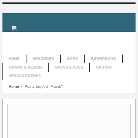
HOME
BEHÖRDEN
BÜRO
BEWERBUNG
GRAFIK & DESIGN
GRUSS & KUSS
GASTRO
VERSCHIEDENES
Home
»
Posts tagged "Musik"