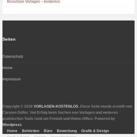
Broschüre Vorlagen – kostenlos
Seiten
Datenschutz
Home
Impressum
Copyright © 2026
VORLAGEN-KOSTENLOS
. Diese Seite wurde erstellt von
Carsten Dülfer. Viel Erfolg beim Suchen von Vorlagen und weiteren
praktischen Tools rund um Freizeit und Home-Office. Powered by
Wordpress
Home
Behörden
Büro
Bewerbung
Grafik & Design