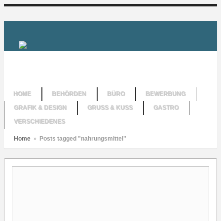
HOME
BEHÖRDEN
BÜRO
BEWERBUNG
GRAFIK & DESIGN
GRUSS & KUSS
GASTRO
VERSCHIEDENES
Home
»
Posts tagged "nahrungsmittel"