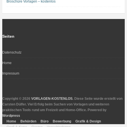
Broschüre Vorlagen – kostenlos
Seiten
Datenschutz
Home
Impressum
Copyright © 2026
VORLAGEN-KOSTENLOS
. Diese Seite wurde erstellt von
Carsten Dülfer. Viel Erfolg beim Suchen von Vorlagen und weiteren
praktischen Tools rund um Freizeit und Home-Office. Powered by
Wordpress
Home
Behörden
Büro
Bewerbung
Grafik & Design