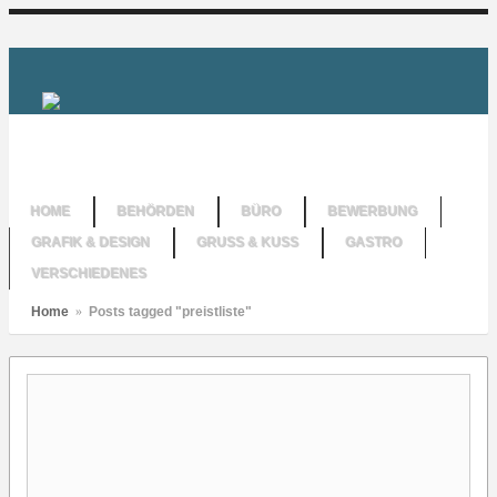
HOME
BEHÖRDEN
BÜRO
BEWERBUNG
GRAFIK & DESIGN
GRUSS & KUSS
GASTRO
VERSCHIEDENES
Home
»
Posts tagged "preistliste"