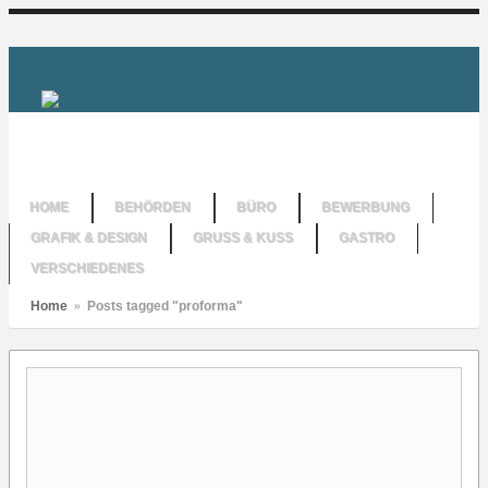
HOME
BEHÖRDEN
BÜRO
BEWERBUNG
GRAFIK & DESIGN
GRUSS & KUSS
GASTRO
VERSCHIEDENES
Home
»
Posts tagged "proforma"