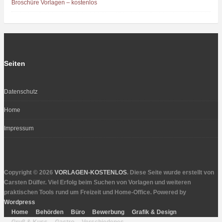
Broschüre Vorlagen – kostenlos
Seiten
Datenschutz
Home
Impressum
Copyright © 2026
VORLAGEN-KOSTENLOS
. Diese Seite wurde erstellt von
Carsten Dülfer. Viel Erfolg beim Suchen von Vorlagen und weiteren
praktischen Tools rund um Freizeit und Home-Office. Powered by
Wordpress
Home
Behörden
Büro
Bewerbung
Grafik & Design