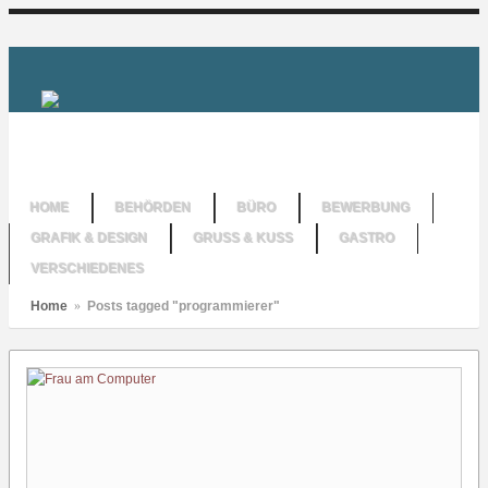
HOME
BEHÖRDEN
BÜRO
BEWERBUNG
GRAFIK & DESIGN
GRUSS & KUSS
GASTRO
VERSCHIEDENES
Home
»
Posts tagged "programmierer"