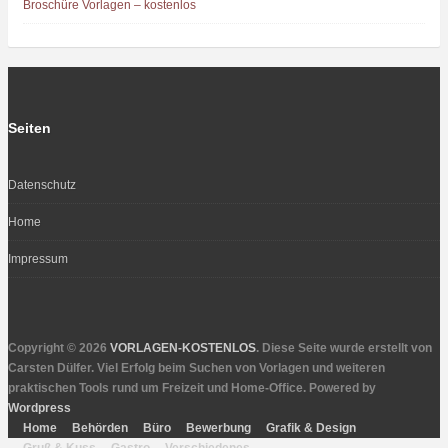
Broschüre Vorlagen – kostenlos
Seiten
Datenschutz
Home
Impressum
Copyright © 2026
VORLAGEN-KOSTENLOS
. Diese Seite wurde erstellt von
Carsten Dülfer. Viel Erfolg beim Suchen von Vorlagen und weiteren
praktischen Tools rund um Freizeit und Home-Office. Powered by
Wordpress
Home
Behörden
Büro
Bewerbung
Grafik & Design