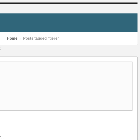
Home
»
Posts tagged "tiere"
S
..