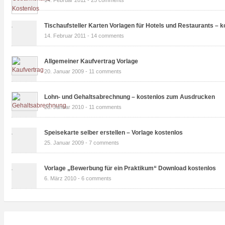
14. Februar 2011 -
25 comments
Tischaufsteller Karten Vorlagen für Hotels und Restaurants – k
14. Februar 2011 -
14 comments
Allgemeiner Kaufvertrag Vorlage
20. Januar 2009 -
11 comments
Lohn- und Gehaltsabrechnung – kostenlos zum Ausdrucken
28. Januar 2010 -
11 comments
Speisekarte selber erstellen – Vorlage kostenlos
25. Januar 2009 -
7 comments
Vorlage „Bewerbung für ein Praktikum“ Download kostenlos
6. März 2010 -
6 comments