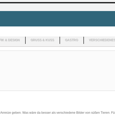
IK & DESIGN
GRUSS & KUSS
GASTRO
VERSCHIEDENE
e Anreize geben. Was wäre da besser als verschiedene Bilder von süßen Tieren. Für.