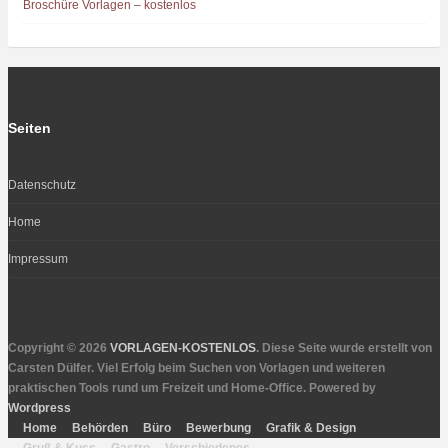
Broschüre Vorlagen – kostenlos
Seiten
Datenschutz
Home
Impressum
Copyright © 2026
VORLAGEN-KOSTENLOS
. Diese Seite wurde erstellt von
Carsten Dülfer. Viel Erfolg beim Suchen von Vorlagen und weiteren
praktischen Tools rund um Freizeit und Home-Office. Powered by
Wordpress
Home
Behörden
Büro
Bewerbung
Grafik & Design