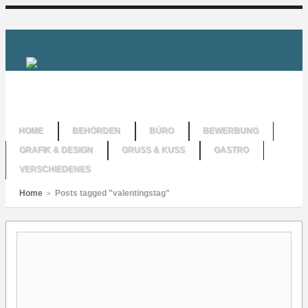
HOME
BEHÖRDEN
BÜRO
BEWERBUNG
GRAFIK & DESIGN
GRUSS & KUSS
GASTRO
VERSCHIEDENES
Home
»
Posts tagged "valentingstag"