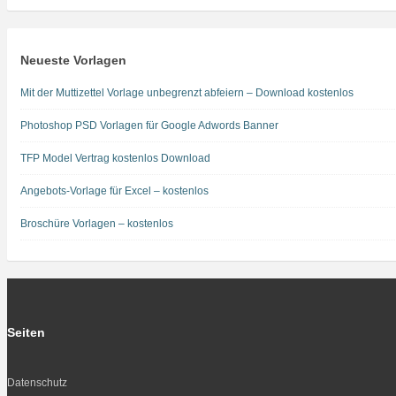
Neueste Vorlagen
Mit der Muttizettel Vorlage unbegrenzt abfeiern – Download kostenlos
Photoshop PSD Vorlagen für Google Adwords Banner
TFP Model Vertrag kostenlos Download
Angebots-Vorlage für Excel – kostenlos
Broschüre Vorlagen – kostenlos
Seiten
Datenschutz