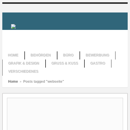
HOME
BEHÖRDEN
BÜRO
BEWERBUNG
GRAFIK & DESIGN
GRUSS & KUSS
GASTRO
VERSCHIEDENES
Home
»
Posts tagged "webseite"