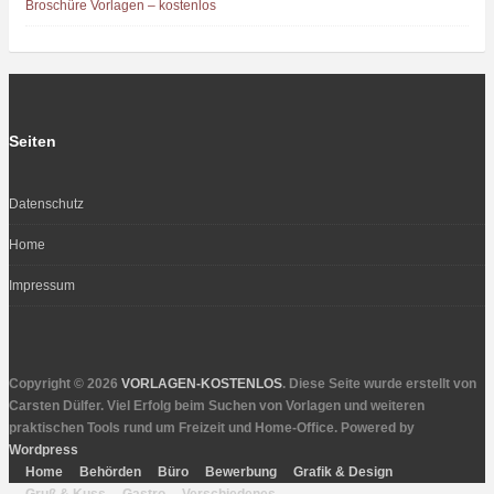
Broschüre Vorlagen – kostenlos
Seiten
Datenschutz
Home
Impressum
Copyright © 2026
VORLAGEN-KOSTENLOS
. Diese Seite wurde erstellt von
Carsten Dülfer. Viel Erfolg beim Suchen von Vorlagen und weiteren
praktischen Tools rund um Freizeit und Home-Office. Powered by
Wordpress
Home
Behörden
Büro
Bewerbung
Grafik & Design