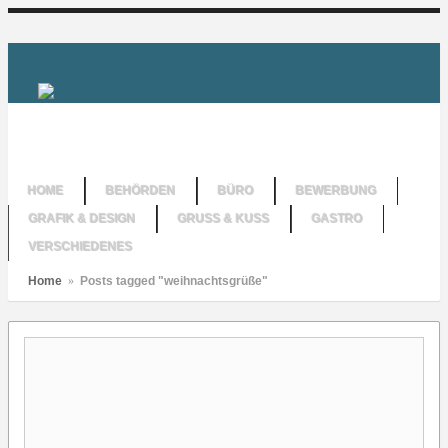
HOME
BEHÖRDEN
BÜRO
BEWERBUNG
GRAFIK & DESIGN
GRUSS & KUSS
GASTRO
VERSCHIEDENES
Home
»
Posts tagged "weihnachtsgrüße"