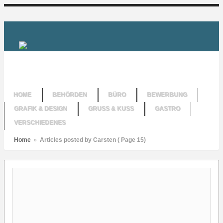
HOME
BEHÖRDEN
BÜRO
BEWERBUNG
GRAFIK & DESIGN
GRUSS & KUSS
GASTRO
VERSCHIEDENES
Home
»
Articles posted by Carsten
( Page 15)