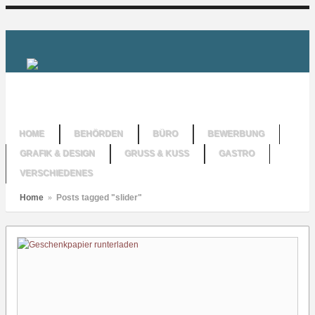
HOME
BEHÖRDEN
BÜRO
BEWERBUNG
GRAFIK & DESIGN
GRUSS & KUSS
GASTRO
VERSCHIEDENES
Home
»
Posts tagged "slider"