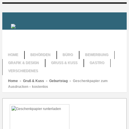
HOME
BEHÖRDEN
BÜRO
BEWERBUNG
GRAFIK & DESIGN
GRUSS & KUSS
GASTRO
VERSCHIEDENES
Home
»
Gruß & Kuss
»
Geburtstag
»
Geschenkpapier zum
Ausdrucken – kostenlos