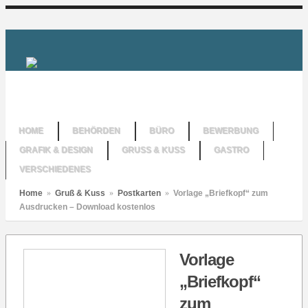
HOME
BEHÖRDEN
BÜRO
BEWERBUNG
GRAFIK & DESIGN
GRUSS & KUSS
GASTRO
VERSCHIEDENES
Home
»
Gruß & Kuss
»
Postkarten
»
Vorlage „Briefkopf“ zum
Ausdrucken – Download kostenlos
Vorlage
„Briefkopf“
zum