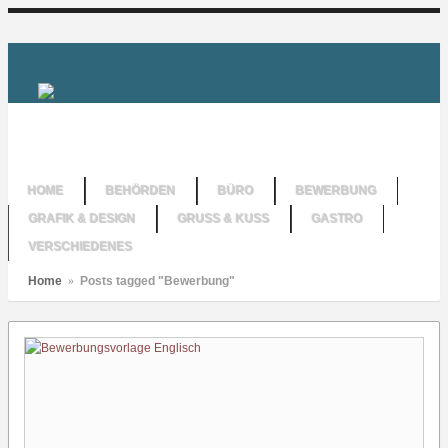
HOME
BEHÖRDEN
BÜRO
BEWERBUNG
GRAFIK & DESIGN
GRUSS & KUSS
GASTRO
VERSCHIEDENES
Home
»
Posts tagged "Bewerbung"