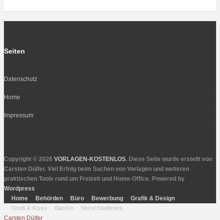
Seiten
Datenschutz
Home
Impressum
Copyright © 2026
VORLAGEN-KOSTENLOS
. Diese Seite wurde erstellt von
Carsten Dülfer. Viel Erfolg beim Suchen von Vorlagen und weiteren
praktischen Tools rund um Freizeit und Home-Office. Powered by
Wordpress
Home
Behörden
Büro
Bewerbung
Grafik & Design
Gruß & Kuss
Gastro
Verschiedenes
Carsten Dülfer