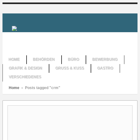
HOME
BEHÖRDEN
BÜRO
BEWERBUNG
GRAFIK & DESIGN
GRUSS & KUSS
GASTRO
VERSCHIEDENES
Home
»
Posts tagged "crm"