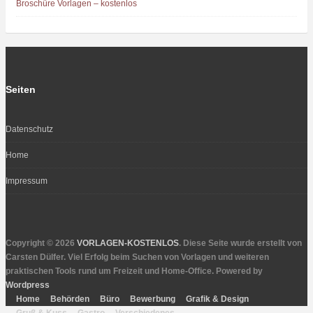
Broschüre Vorlagen – kostenlos
Seiten
Datenschutz
Home
Impressum
Copyright © 2026
VORLAGEN-KOSTENLOS
. Diese Seite wurde erstellt von
Carsten Dülfer. Viel Erfolg beim Suchen von Vorlagen und weiteren
praktischen Tools rund um Freizeit und Home-Office. Powered by
Wordpress
Home
Behörden
Büro
Bewerbung
Grafik & Design