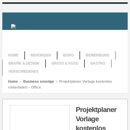
HOME
BEHÖRDEN
BÜRO
BEWERBUNG
GRAFIK & DESIGN
GRUSS & KUSS
GASTRO
VERSCHIEDENES
Home
»
Business sonstige
»
Projektplaner Vorlage kostenlos
runterladen – Office
Projektplaner
Vorlage
kostenlos