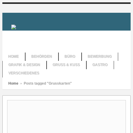
HOME
BEHÖRDEN
BÜRO
BEWERBUNG
GRAFIK & DESIGN
GRUSS & KUSS
GASTRO
VERSCHIEDENES
Home
»
Posts tagged "Grusskarten"