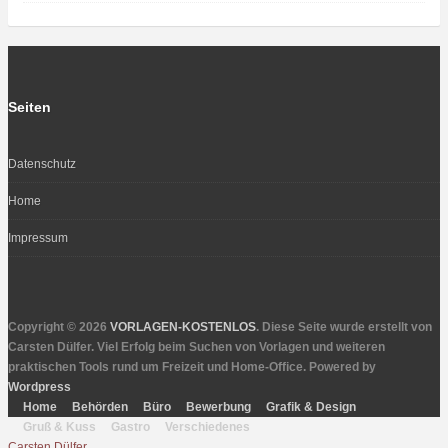
Seiten
Datenschutz
Home
Impressum
Copyright © 2026
VORLAGEN-KOSTENLOS
. Diese Seite wurde erstellt von
Carsten Dülfer. Viel Erfolg beim Suchen von Vorlagen und weiteren
praktischen Tools rund um Freizeit und Home-Office. Powered by
Wordpress
Home
Behörden
Büro
Bewerbung
Grafik & Design
Gruß & Kuss
Gastro
Verschiedenes
Carsten Dülfer