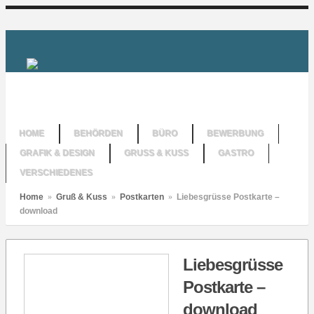
HOME
BEHÖRDEN
BÜRO
BEWERBUNG
GRAFIK & DESIGN
GRUSS & KUSS
GASTRO
VERSCHIEDENES
Home
»
Gruß & Kuss
»
Postkarten
»
Liebesgrüsse Postkarte –
download
Liebesgrüsse
Postkarte –
download