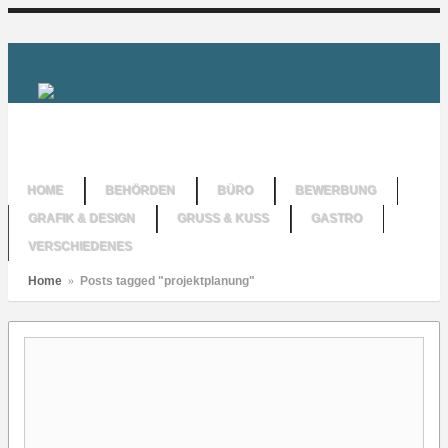
HOME
BEHÖRDEN
BÜRO
BEWERBUNG
GRAFIK & DESIGN
GRUSS & KUSS
GASTRO
VERSCHIEDENES
Home
»
Posts tagged "projektplanung"