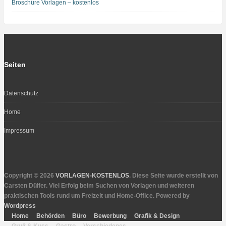
Broschüre Vorlagen – kostenlos
Seiten
Datenschutz
Home
Impressum
Copyright © 2026
VORLAGEN-KOSTENLOS
. Diese Seite wurde erstellt von
Carsten Dülfer. Viel Erfolg beim Suchen von Vorlagen und weiteren
praktischen Tools rund um Freizeit und Home-Office. Powered by
Wordpress
Home
Behörden
Büro
Bewerbung
Grafik & Design